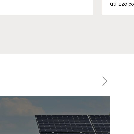
utilizzo c
compressi