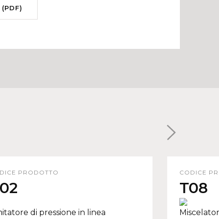
 (PDF)
DICE PRODOTTO
CODICE P
02
T08
itatore di pressione in linea
Miscelato