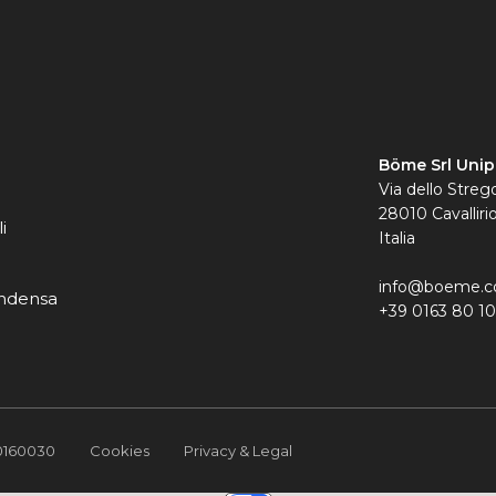
Böme Srl Unip
Via dello Strego
28010 Cavalliri
i
Italia
info@boeme.
ondensa
+39 0163 80 1
90160030
Cookies
Privacy & Legal