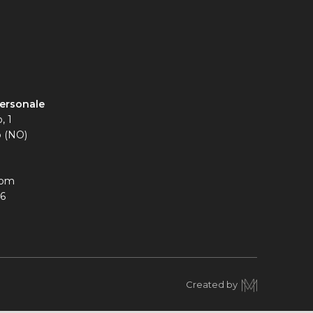
ersonale
, 1
o (NO)
com
06
Created by