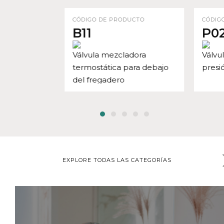
CÓDIGO DE PRODUCTO
CÓDIG
B11
P0
Válvula mezcladora
Válvu
termostática para debajo
presi
del fregadero
EXPLORE TODAS LAS CATEGORÍAS