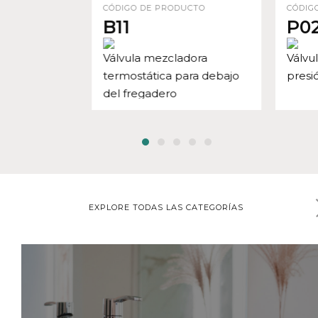
CÓDIGO DE PRODUCTO
CÓDIG
B11
P0
Válvula mezcladora
Válvu
termostática para debajo
presi
del fregadero
EXPLORE TODAS LAS CATEGORÍAS